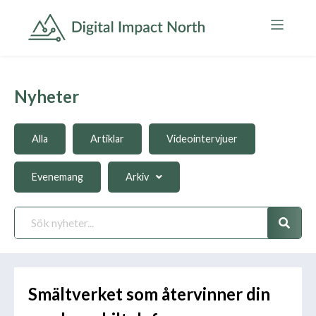
Nyheter
Alla
Artiklar
Videointervjuer
Evenemang
Arkiv
Smältverket som återvinner din