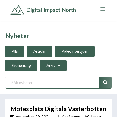
Nyheter
Alla
Artiklar
Videointervjuer
Evenemang
Arkiv
Mötesplats Digitala Västerbotten
november 29, 2024
Konferens
Jenny