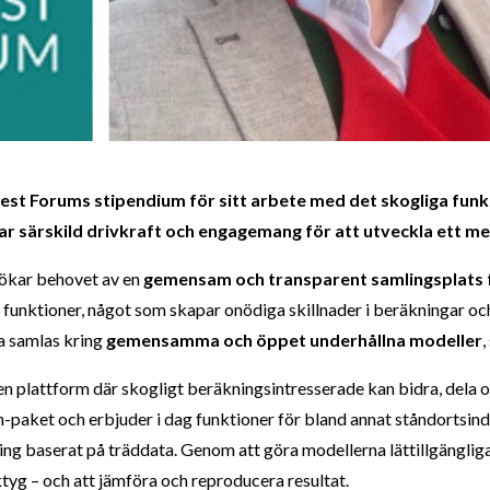
orest Forums stipendium för sitt arbete med det skogliga fun
särskild drivkraft och engagemang för att utveckla ett mer
s ökar behovet av en
gemensam och transparent samlingsplats f
 funktioner, något som skapar onödiga skillnader i beräkningar och
a samlas kring
gemensamma och öppet underhållna modeller
,
n plattform där skogligt beräkningsintresserade kan bidra, dela 
-paket och erbjuder i dag funktioner för bland annat ståndortsin
g baserat på träddata. Genom att göra modellerna lättillgängliga 
tyg – och att jämföra och reproducera resultat.