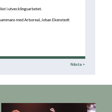
lot i utvecklingsarbetet.
tillsammans med Arboreal, Johan Ekenstedt
Nästa >