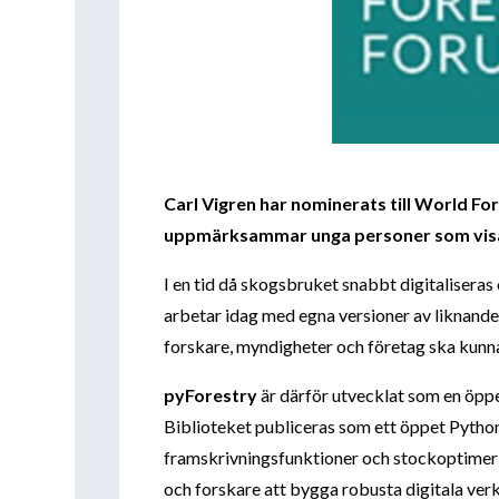
Carl Vigren har nominerats till World F
uppmärksammar unga personer som visar 
I en tid då skogsbruket snabbt digitalisera
arbetar idag med egna versioner av liknande
forskare, myndigheter och företag ska kunn
pyForestry
är därför utvecklat som en öppe
Biblioteket publiceras som ett öppet Python
framskrivningsfunktioner och stockoptimerin
och forskare att bygga robusta digitala verk