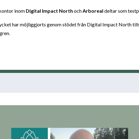
tkontor inom
Digital Impact North
och
Arboreal
deltar som testpi
. Mycket har möjliggjorts genom stödet från Digital Impact North 
gren.