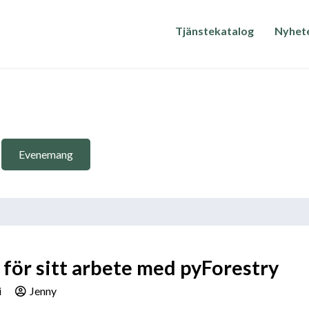
Tjänstekatalog
Nyhet
Evenemang
för sitt arbete med pyForestry
i
Jenny