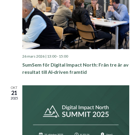
26 mars 2026 | 13:00
-
15:00
SumSem för Digital Impact North: Från tre år av
resultat till AI‑driven framtid
OKT
21
2025