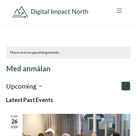
There are no upcoming events.
Med anmälan
Upcoming
Ev
Vie
List
Select
Vi
Nav
Latest Past Events
date.
Nav
MAR
26
2026